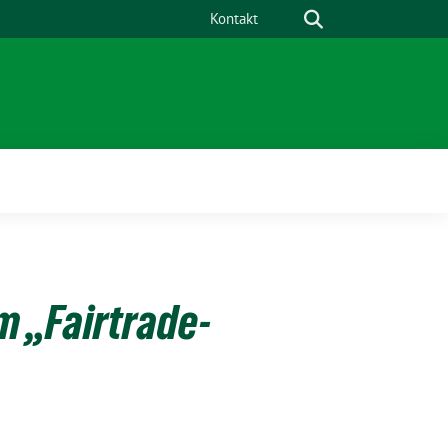
Suche
Kontakt
ü
m „Fairtrade-