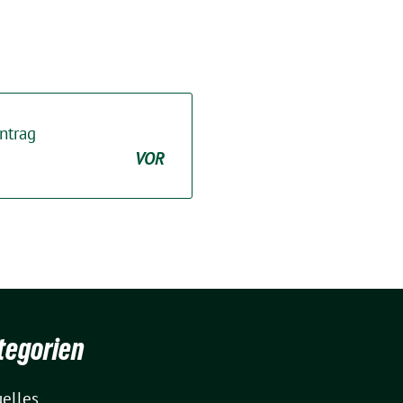
ntrag
VOR
tegorien
uelles