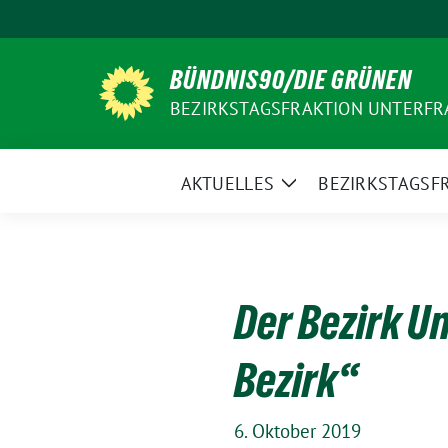
Weiter
zum
Inhalt
BÜNDNIS90/DIE GRÜNEN
BEZIRKSTAGSFRAKTION UNTERF
AKTUELLES
BEZIRKSTAGSF
Zeige
Untermenü
Der Bezirk U
Bezirk“
6. Oktober 2019