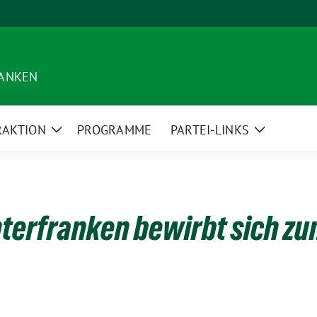
RANKEN
RAKTION
PROGRAMME
PARTEI-LINKS
Zeige
Zeige
Untermenü
Untermen
nterfranken bewirbt sich zu