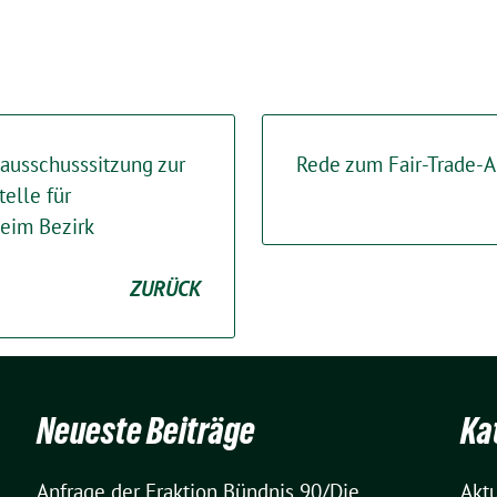
lausschusssitzung zur
Rede zum Fair-Trade-A
telle für
eim Bezirk
ZURÜCK
Neueste Beiträge
Ka
Anfrage der Fraktion Bündnis 90/Die
Akt