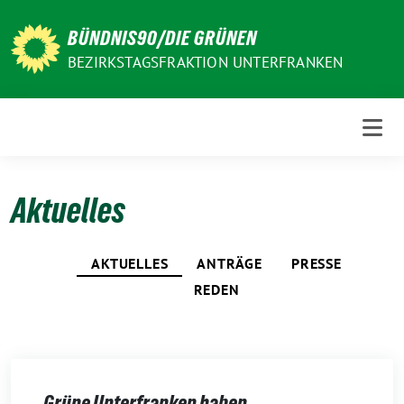
Weiter
zum
BÜNDNIS90/DIE GRÜNEN
Inhalt
BEZIRKSTAGSFRAKTION UNTERFRANKEN
Aktuelles
AKTUELLES
ANTRÄGE
PRESSE
REDEN
Grüne Unterfranken haben