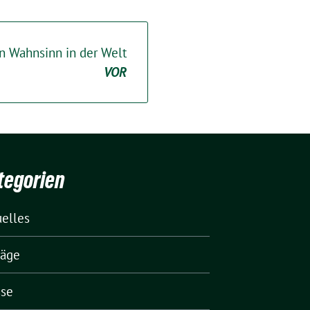
n Wahnsinn in der Welt
VOR
tegorien
uelles
räge
sse