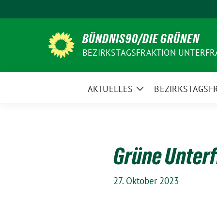
Weiter
zum
Inhalt
BÜNDNIS90/DIE GRÜNEN
BEZIRKSTAGSFRAKTION UNTERF
AKTUELLES
BEZIRKSTAGSF
Zeige
Untermenü
Grüne Unterf
27. Oktober 2023