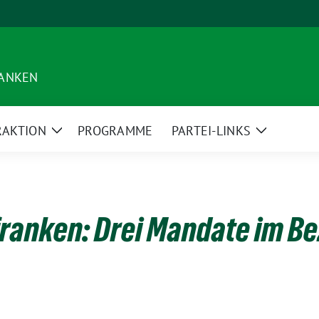
RANKEN
RAKTION
PROGRAMME
PARTEI-LINKS
Zeige
Zeige
Untermenü
Untermen
ranken: Drei Mandate im Be