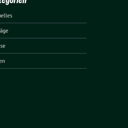
uelles
räge
sse
en