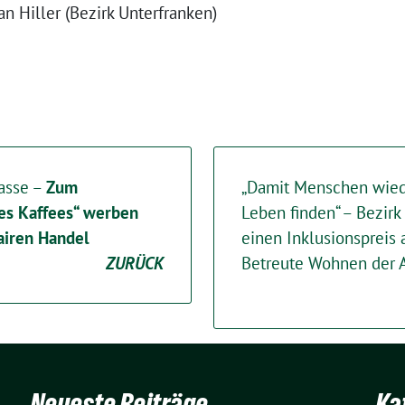
an Hiller (Bezirk Unterfranken)
tasse –
Zum
„Damit Menschen wiede
des Kaffees“ werben
Leben finden“ – Bezirk
fairen Handel
einen Inklusionspreis
ZURÜCK
Betreute Wohnen der
Neueste Beiträge
Ka