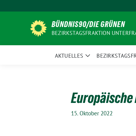
Weiter
zum
Inhalt
BÜNDNIS90/DIE GRÜNEN
BEZIRKSTAGSFRAKTION UNTERF
AKTUELLES
BEZIRKSTAGSF
Zeige
Untermenü
Europäische 
15. Oktober 2022