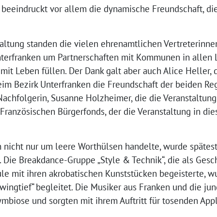
e beeindruckt vor allem die dynamische Freundschaft, di
altung standen die vielen ehrenamtlichen Vertreterinnen 
terfranken um Partnerschaften mit Kommunen in allen 
t Leben füllen. Der Dank galt aber auch Alice Heller, d
beim Bezirk Unterfranken die Freundschaft der beiden R
 Nachfolgerin, Susanne Holzheimer, die die Veranstaltung 
ranzösischen Bürgerfonds, der die Veranstaltung in d
n nicht nur um leere Worthülsen handelte, wurde spätes
Die Breakdance-Gruppe „Style & Technik“, die als Gesch
le mit ihren akrobatischen Kunststücken begeisterte, w
wingtief“ begleitet. Die Musiker aus Franken und die ju
ymbiose und sorgten mit ihrem Auftritt für tosenden App