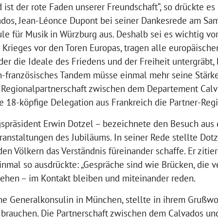
 ist der rote Faden unserer Freundschaft“, so drückte es
dos, Jean-Léonce Dupont bei seiner Dankesrede am Sams
e für Musik in Würzburg aus. Deshalb sei es wichtig vor
 Krieges vor den Toren Europas, tragen alle europäisch
er die Ideale des Friedens und der Freiheit untergräbt, b
h-französisches Tandem müsse einmal mehr seine Stärke
r Regionalpartnerschaft zwischen dem Departement Cal
e 18-köpfige Delegation aus Frankreich die Partner-Regi
gspräsident Erwin Dotzel – bezeichnete den Besuch aus
nstaltungen des Jubiläums. In seiner Rede stellte Dotze
 Völkern das Verständnis füreinander schaffe. Er zitiert
inmal so ausdrückte: „Gespräche sind wie Brücken, die 
gehen – im Kontakt bleiben und miteinander reden.
che Generalkonsulin in München, stellte in ihrem Grußwo
a brauchen. Die Partnerschaft zwischen dem Calvados un