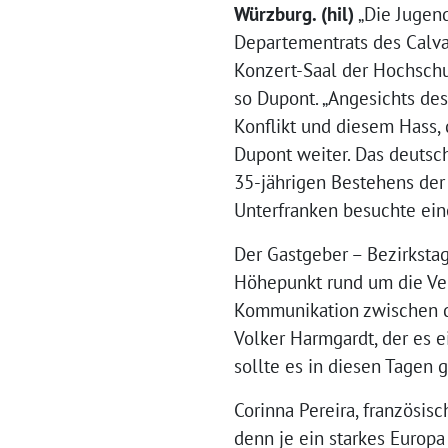
Würzburg. (hil)
„Die Jugend
Departementrats des Calva
Konzert-Saal der Hochschul
so Dupont. „Angesichts des
Konflikt und diesem Hass, d
Dupont weiter. Das deutsc
35-jährigen Bestehens de
Unterfranken besuchte ein
Der Gastgeber – Bezirksta
Höhepunkt rund um die Vera
Kommunikation zwischen den
Volker Harmgardt, der es e
sollte es in diesen Tagen 
Corinna Pereira, französis
denn je ein starkes Europ