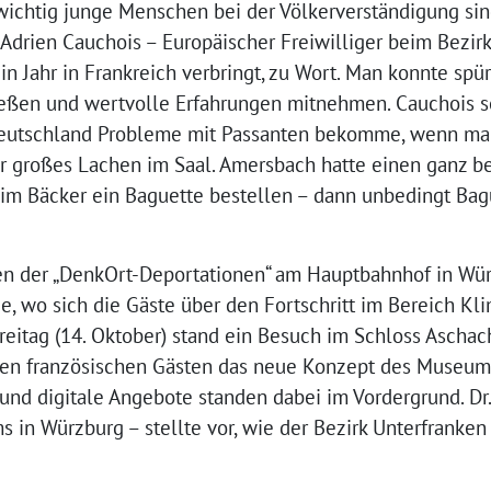
wichtig junge Menschen bei der Völkerverständigung sin
Adrien Cauchois – Europäischer Freiwilliger beim Bezir
in Jahr in Frankreich verbringt, zu Wort. Man konnte spü
eßen und wertvolle Erfahrungen mitnehmen. Cauchois so
eutschland Probleme mit Passanten bekomme, wenn man
 großes Lachen im Saal. Amersbach hatte einen ganz be
im Bäcker ein Baguette bestellen – dann unbedingt Bagu
n der „DenkOrt-Deportationen“ am Hauptbahnhof in Wür
, wo sich die Gäste über den Fortschritt im Bereich Kl
eitag (14. Oktober) stand ein Besuch im Schloss Aschac
 den französischen Gästen das neue Konzept des Museu
und digitale Angebote standen dabei im Vordergrund. Dr. 
 in Würzburg – stellte vor, wie der Bezirk Unterfranken