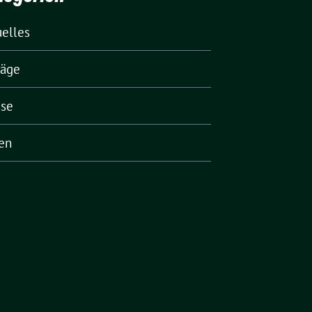
uelles
räge
sse
en