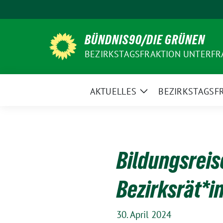
Weiter
zum
Inhalt
BÜNDNIS90/DIE GRÜNEN
BEZIRKSTAGSFRAKTION UNTERF
AKTUELLES
BEZIRKSTAGSF
Zeige
Untermenü
Bildungsreis
Bezirksrät*i
30. April 2024